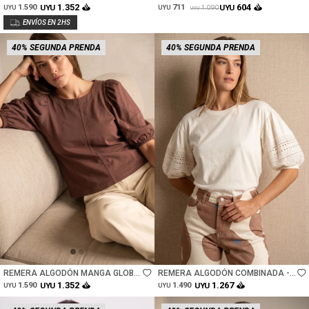
- BEIGE
ELASTANO - NEGRO
1.352
604
1.590
UYU
711
UYU
1.090
UYU
UYU
UYU
40% SEGUNDA PRENDA
40% SEGUNDA PRENDA
Talle
Talle
REMERA ALGODÓN MANGA GLOBO
REMERA ALGODÓN COMBINADA -
- CHOCOLATE
CRUDO
1.352
1.267
1.590
UYU
1.490
UYU
UYU
UYU