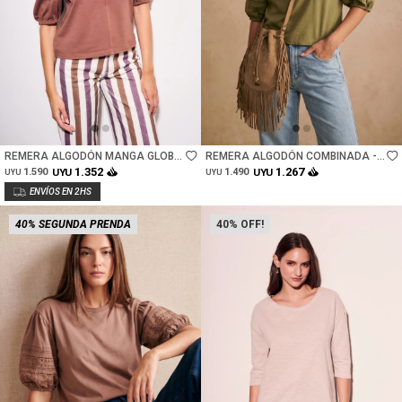
Talle
Talle
REMERA ALGODÓN MANGA GLOBO
REMERA ALGODÓN COMBINADA -
- MOCHA
OLIVA
1.352
1.267
1.590
UYU
1.490
UYU
UYU
UYU
40% SEGUNDA PRENDA
40