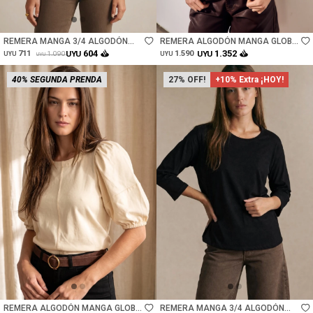
Talle
Talle
REMERA MANGA 3/4 ALGODÓN
REMERA ALGODÓN MANGA GLOBO
ELASTANO - NACAR
- KHAKI
604
1.352
711
UYU
1.590
UYU
1.090
UYU
UYU
UYU
40% SEGUNDA PRENDA
27
+10% Extra ¡HOY!
Talle
Talle
REMERA ALGODÓN MANGA GLOBO
REMERA MANGA 3/4 ALGODÓN