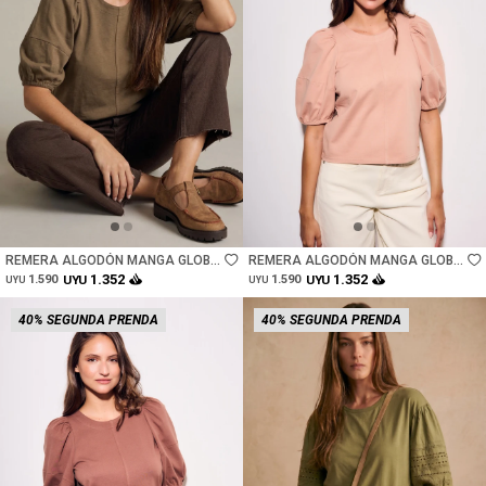
Talle
Talle
REMERA ALGODÓN MANGA GLOBO
REMERA ALGODÓN MANGA GLOBO
- SAFARI
- ROSA
1.352
1.352
1.590
UYU
1.590
UYU
UYU
UYU
40% SEGUNDA PRENDA
40% SEGUNDA PRENDA