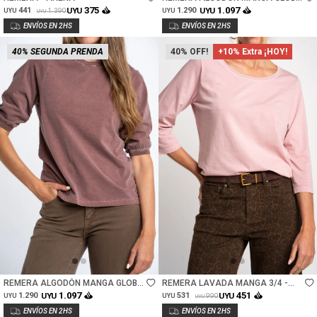
- OFF WHITE
375
1.097
441
UYU
1.290
UYU
1.390
UYU
UYU
UYU
40% SEGUNDA PRENDA
40
+10% Extra ¡HOY!
Talle
Talle
REMERA ALGODÓN MANGA GLOBO
REMERA LAVADA MANGA 3/4 -
- CHOCOLATE
ROSA
1.097
451
1.290
UYU
531
UYU
990
UYU
UYU
UYU