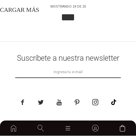
MOSTRANDO
24
DE
25
Suscríbete a nuestra newsletter





home

© Copyright 2026 / Lemon