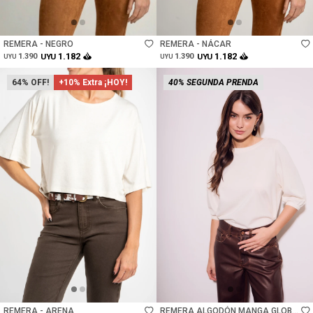
Talle
Talle
REMERA - NEGRO
REMERA - NÁCAR
1.182
1.182
1.390
UYU
1.390
UYU
UYU
UYU
64
+10% Extra ¡HOY!
40% SEGUNDA PRENDA
Talle
Talle
REMERA - ARENA
REMERA ALGODÓN MANGA GLOBO