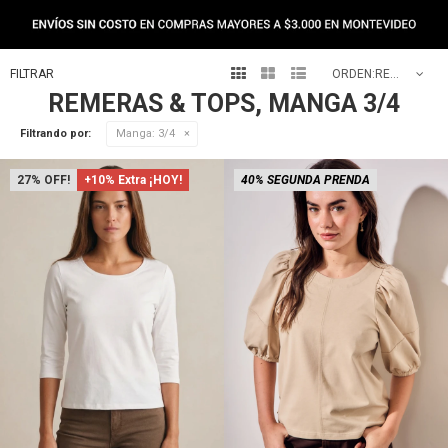
NEW IN



RECOMENDADOS
REMERAS & TOPS, MANGA 3/4
Filtrando por:
Manga:
3/4
27
+10% Extra ¡HOY!
40% SEGUNDA PRENDA