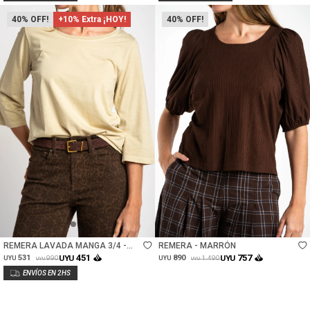
40
+10% Extra ¡HOY!
40
Talle
Talle
REMERA LAVADA MANGA 3/4 -
REMERA - MARRÓN
PISTACHO
451
757
531
UYU
890
UYU
990
1.490
UYU
UYU
UYU
UYU