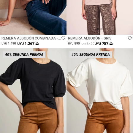
Talle
Talle
REMERA ALGODÓN COMBINADA -
REMERA ALGODÓN - GRIS
MOCHA
1.267
757
1.490
UYU
890
UYU
1.490
UYU
UYU
UYU
40% SEGUNDA PRENDA
40% SEGUNDA PRENDA