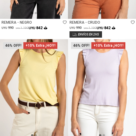
Talle
Talle
REMERA - NEGRO
REMERA - CRUDO
842
842
990
UYU
990
UYU
1.190
1.190
UYU
UYU
UYU
UYU
46
+10% Extra ¡HOY!
46
+10% Extra ¡HOY!
Talle
Talle