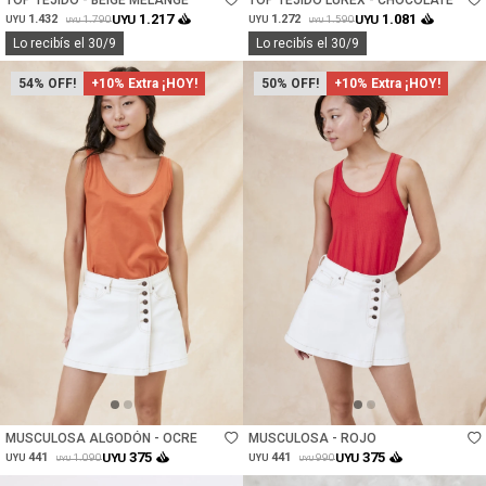
TOP TEJIDO - BEIGE MELANGE
TOP TEJIDO LUREX - CHOCOLATE
1.217
1.081
1.432
UYU
1.272
UYU
1.790
1.590
UYU
UYU
UYU
UYU
Lo recibís el 30/9
Lo recibís el 30/9
54
+10% Extra ¡HOY!
50
+10% Extra ¡HOY!
Talle
Talle
MUSCULOSA ALGODÓN - OCRE
MUSCULOSA - ROJO
375
375
441
UYU
441
UYU
1.090
990
UYU
UYU
UYU
UYU