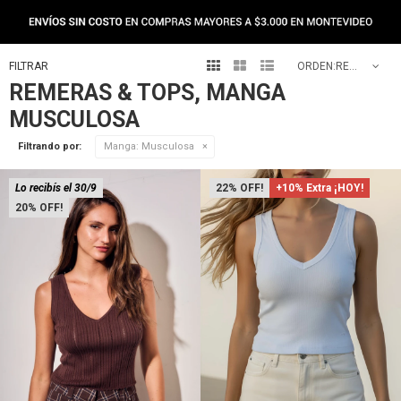



RECOMENDADOS
REMERAS & TOPS, MANGA
MUSCULOSA
Filtrando por:
Manga:
Musculosa
Lo recibís el 30/9
22
+10% Extra ¡HOY!
20