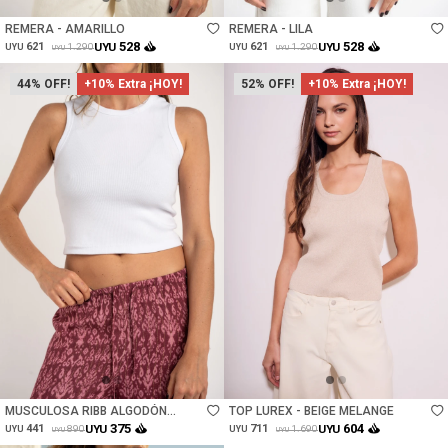
REMERA - AMARILLO
REMERA - LILA
528
528
621
UYU
621
UYU
1.290
1.290
UYU
UYU
UYU
UYU
44
+10% Extra ¡HOY!
52
+10% Extra ¡HOY!
Talle
Talle
MUSCULOSA RIBB ALGODÓN
TOP LUREX - BEIGE MELANGE
ELASTANO - BLANCO
375
604
441
UYU
711
UYU
890
1.690
UYU
UYU
UYU
UYU