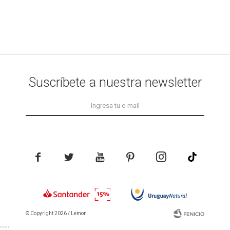
Suscríbete a nuestra newsletter





© Copyright 2026 / Lemon
```
```