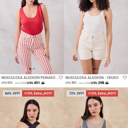
Talle
Talle
MUSCULOSA ALGODÓN PEINADO -
MUSCULOSA ALGODÓN - CRUDO
ROJO
451
298
531
UYU
351
UYU
1.090
1.190
UYU
UYU
UYU
UYU
64
+10% Extra ¡HOY!
72
+10% Extra ¡HOY!