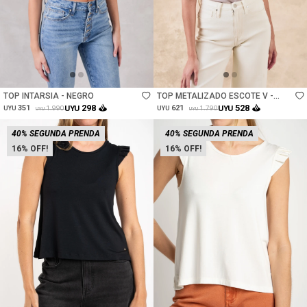
Talle
Talle
TOP INTARSIA - NEGRO
TOP METALIZADO ESCOTE V -
ROSA
298
528
351
UYU
621
UYU
1.990
1.790
UYU
UYU
UYU
UYU
40% SEGUNDA PRENDA
40% SEGUNDA PRENDA
16
16