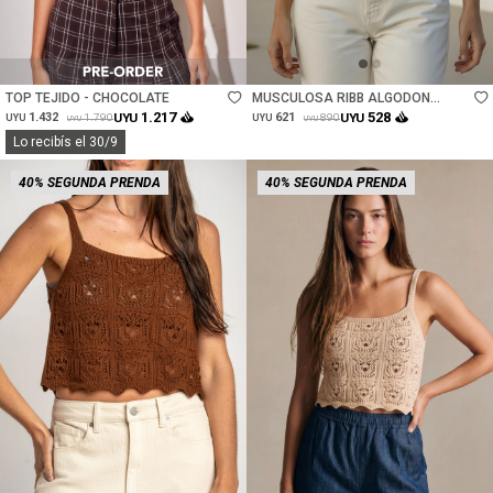
Talle
Talle
TOP TEJIDO - CHOCOLATE
MUSCULOSA RIBB ALGODON
ELASTANO - BLANCO
1.217
528
1.432
UYU
621
UYU
1.790
890
UYU
UYU
UYU
UYU
Lo recibís el 30/9
40% SEGUNDA PRENDA
40% SEGUNDA PRENDA