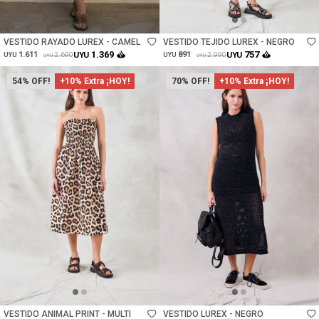
Talle
Talle
VESTIDO RAYADO LUREX - CAMEL
VESTIDO TEJIDO LUREX - NEGRO
1.369
757
1.611
UYU
891
UYU
2.690
2.990
UYU
UYU
UYU
UYU
54
+10% Extra ¡HOY!
70
+10% Extra ¡HOY!
Talle
Talle
VESTIDO ANIMAL PRINT - MULTI
VESTIDO LUREX - NEGRO