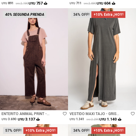
757
604
891
UYU
711
UYU
2.190
2.690
UYU
UYU
UYU
UYU
40% SEGUNDA PRENDA
34
+10% Extra ¡HOY!
Talle
Talle
ENTERITO ANIMAL PRINT -
VESTIDO MAXI TAJO - GRIS
MARRON
OSCURO
3.137
1.140
3.690
UYU
1.341
UYU
2.290
UYU
UYU
UYU
57
+10% Extra ¡HOY!
34
+10% Extra ¡HOY!