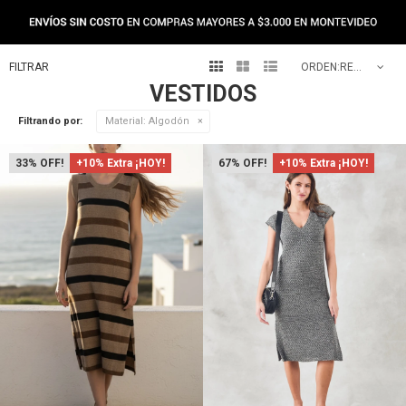



RECOMENDADOS
VESTIDOS
Filtrando por:
Material:
Algodón
33
+10% Extra ¡HOY!
67
+10% Extra ¡HOY!