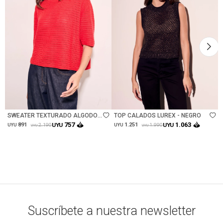
Talle
Talle
SWEATER TEXTURADO ALGODON
TOP CALADOS LUREX - NEGRO
- ROJO
757
1.063
891
UYU
1.251
UYU
2.190
1.990
UYU
UYU
UYU
UYU
Suscríbete a nuestra newsletter