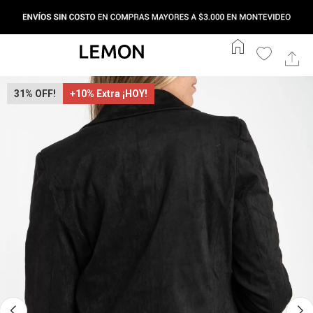
home
31
+10% Extra ¡HOY!