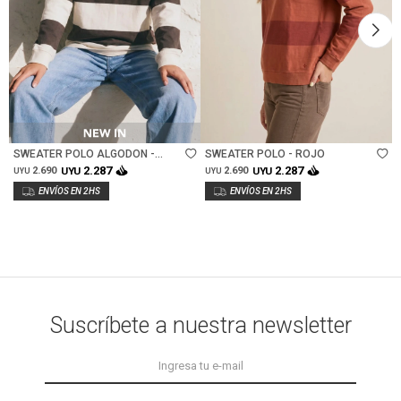
Talle
Talle
SWEATER POLO ALGODON -
SWEATER POLO - ROJO
MARRON
2.287
2.287
2.690
UYU
2.690
UYU
UYU
UYU
Suscríbete a nuestra newsletter