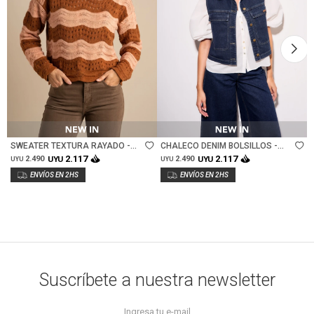
Talle
Talle
SWEATER TEXTURA RAYADO -
CHALECO DENIM BOLSILLOS -
ROSA/MOCHA
JEAN
2.117
2.117
2.490
UYU
2.490
UYU
UYU
UYU
Suscríbete a nuestra newsletter