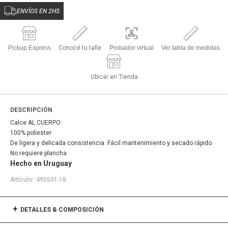
ENVÍOS EN 2HS
Pickup Express
Conocé tu talle
Probador virtual
Ver tabla de medidas
Ubicar en Tienda
DESCRIPCIÓN
Calce AL CUERPO
100% poliester
De ligera y delicada consistencia. Fácil mantenimiento y secado rápido.
No requiere plancha.
Hecho en Uruguay
495501-18
DETALLES & COMPOSICIÓN