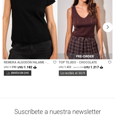
Talle
Talle
REMERA ALGODÓN FALAME -
TOP TEJIDO - CHOCOLATE
NEGRO
1.182
1.217
1.390
UYU
1.432
UYU
1.790
UYU
UYU
UYU
Lo recibís el 30/9
Suscríbete a nuestra newsletter