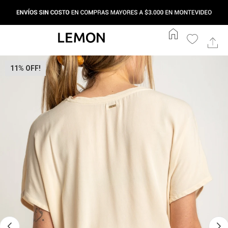
home
11