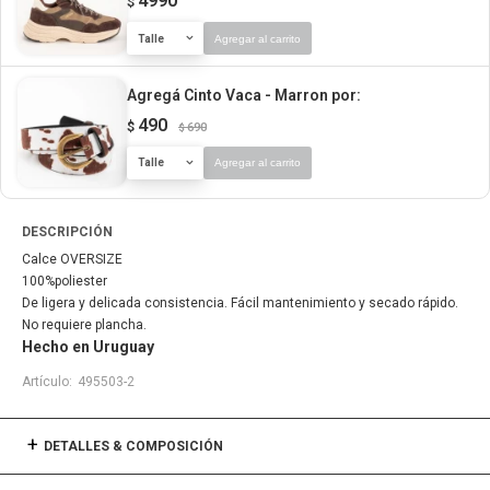
4990
$
Talle
Agregar al carrito
Agregá Cinto Vaca - Marron
por:
490
$
690
$
Talle
Agregar al carrito
DESCRIPCIÓN
Calce OVERSIZE
100%poliester
De ligera y delicada consistencia. Fácil mantenimiento y secado rápido.
No requiere plancha.
Hecho en Uruguay
495503-2
DETALLES & COMPOSICIÓN