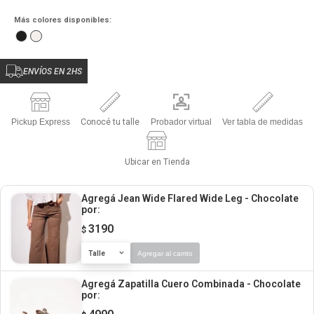
Más colores disponibles:
ENVÍOS EN 2HS
Pickup Express
Conocé tu talle
Probador virtual
Ver tabla de medidas
Ubicar en Tienda
Agregá Jean Wide Flared Wide Leg - Chocolate
por:
3190
$
Talle
Agregar al carrito
Agregá Zapatilla Cuero Combinada - Chocolate
por: