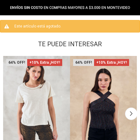
Este artículo está agotado.
TE PUEDE INTERESAR
64
+10% Extra ¡HOY!
64
+10% Extra ¡HOY!