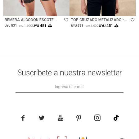
Talle
Talle
REMERA ALGODÓN ESCOTE
TOP CRUZADO METALIZADO -
METALIZADO - NÁCAR
NEGRO
451
451
531
UYU
531
UYU
1.690
1.690
UYU
UYU
UYU
UYU
Suscríbete a nuestra newsletter




