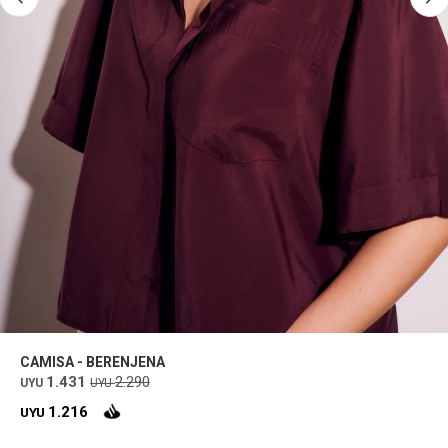
CAMISA - BERENJENA
1.431
2.290
UYU
UYU
1.216
UYU