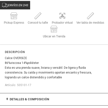
ENVÍOS EN 2HS
Pickup Express
Conocé tu talle
Probador virtual
Ver tabla de medidas
Ubicar en Tienda
DESCRIPCIÓN
Calce OVERSIZE
86%viscosa 14%poliéster
Esta es una prenda suave, liviana y versátil. De ligera y fluida
consistencia. Su caída y movimiento aportan encanto y frescura,
logrando un calce distendido y confortable
505101-17
DETALLES & COMPOSICIÓN