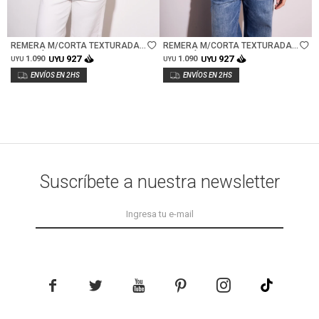
Talle
Talle
REMERA M/CORTA TEXTURADA
REMERA M/CORTA TEXTURADA
ALGODÓN - NACAR
ALGODÓN - NACAR
927
927
1.090
UYU
1.090
UYU
UYU
UYU
Suscríbete a nuestra newsletter




