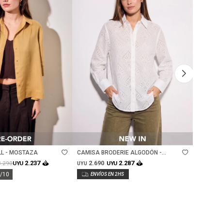
Talle
Ta
LL - MOSTAZA
CAMISA BRODERIE ALGODÓN -
CAMISA
NACAR
2.690
3.
2.237
2.287
3.290
UYU
UYU
UYU
UYU
0/10