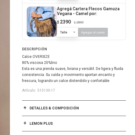
Agregá Cartera Flecos Gamuza
Vegana - Camel
por:
2390
$
2890
$
Talle
Agregar al carrito
DESCRIPCIÓN
Calce OVERSIZE
80% viscosa 20%lino
Esta es una prenda suave, liviana y versátil. De ligera y fluida
consistencia. Su caída y movimiento aportan encanto y
frescura, logrando un calce distendido y confortable
515130-17
DETALLES & COMPOSICIÓN
LEMON PLUS