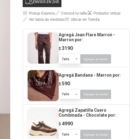
ENVÍOS EN 2HS
Pickup Express
Conocé tu talle
Probador virtual
Ver tabla de medidas
Ubicar en Tienda
Agregá Jean Flare Marron -
Marron
por:
3190
$
Talle
Agregar al carrito
Agregá Bandana - Marron
por:
590
$
Talle
Agregar al carrito
Agregá Zapatilla Cuero
Combinada - Chocolate
por:
4990
$
Talle
Agregar al carrito