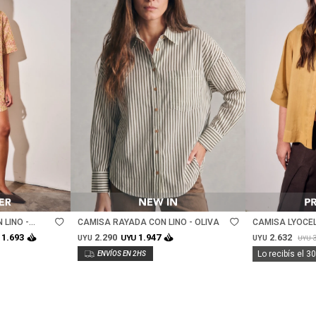
Talle
Talle
 LINO -
CAMISA RAYADA CON LINO - OLIVA
CAMISA LYOCE
2.290
2.632
1.693
1.947
UYU
UYU
UYU
UYU
Lo recibís el 3