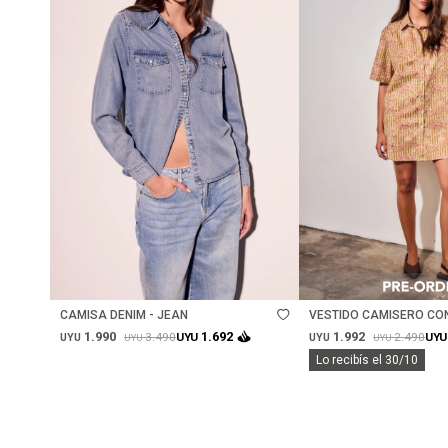
Talle
Talle
CAMISA DENIM - JEAN
VESTIDO CAMISERO CON
PRINT
1.990
1.992
1.692
3.490
2.490
UYU
UYU
UYU
UYU
UYU
UYU
Lo recibís el 30/10