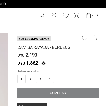
0
UYU
40% SEGUNDA PRENDA
CAMISA RAYADA - BURDEOS
2.190
UYU
1.862
UYU
Seleccioná talle:
1
2
3
4
COMPRAR