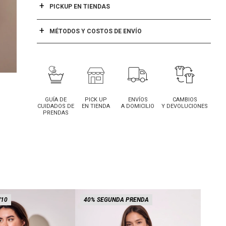
PICKUP EN TIENDAS
MÉTODOS Y COSTOS DE ENVÍO
GUÍA DE
PICK UP
ENVÍOS
CAMBIOS
CUIDADOS DE
EN TIENDA
A DOMICILIO
Y DEVOLUCIONES
PRENDAS
/10
40% SEGUNDA PRENDA
40% 