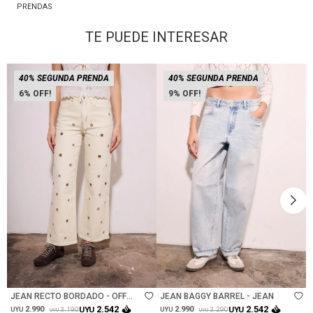
PRENDAS
TE PUEDE INTERESAR
40% SEGUNDA PRENDA
40% SEGUNDA PRENDA
6
9
Talle
Talle
JEAN RECTO BORDADO - OFF
JEAN BAGGY BARREL - JEAN
WHITE
2.542
2.542
2.990
UYU
2.990
UYU
3.190
3.290
UYU
UYU
UYU
UYU