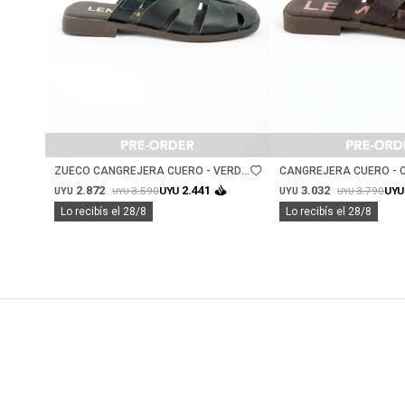
Talle
Talle
ZUECO CANGREJERA CUERO - VERDE
CANGREJERA CUERO - 
MUSGO
2.872
3.032
2.441
3.590
3.790
UYU
UYU
UYU
UYU
UYU
UYU
Lo recibís el 28/8
Lo recibís el 28/8