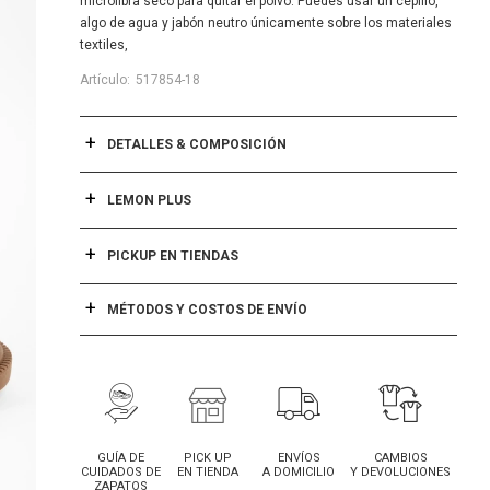
microfibra seco para quitar el polvo. Puedes usar un cepillo,
algo de agua y jabón neutro únicamente sobre los materiales
textiles,
517854-18
DETALLES & COMPOSICIÓN
LEMON PLUS
PICKUP EN TIENDAS
MÉTODOS Y COSTOS DE ENVÍO
GUÍA DE
PICK UP
ENVÍOS
CAMBIOS
CUIDADOS DE
EN TIENDA
A DOMICILIO
Y DEVOLUCIONES
ZAPATOS