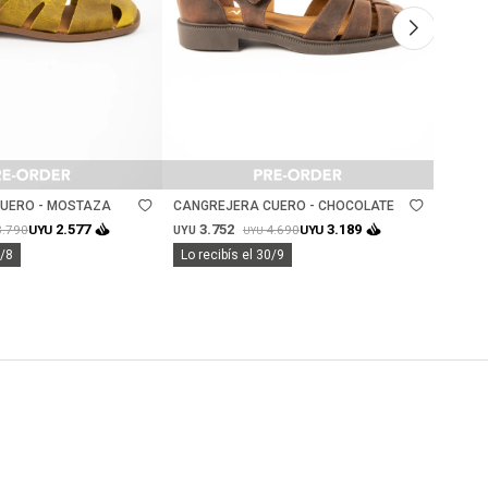
Talle
Ta
UERO - MOSTAZA
CANGREJERA CUERO - CHOCOLATE
SANDA
GAMUZ
3.752
3.
2.577
3.189
3.790
4.690
UYU
UYU
UYU
UYU
UYU
8/8
Lo recibís el 30/9
Lo rec