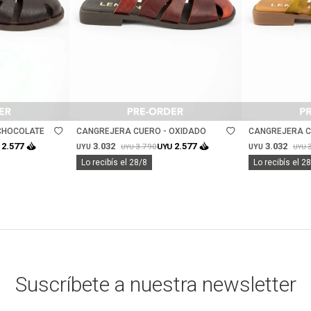
Talle
Talle
CHOCOLATE
CANGREJERA CUERO - OXIDADO
CANGREJERA C
3.032
3.032
2.577
2.577
3.790
UYU
UYU
UYU
UYU
UYU
Lo recibís el 28/8
Lo recibís el 2
Suscríbete a nuestra newsletter