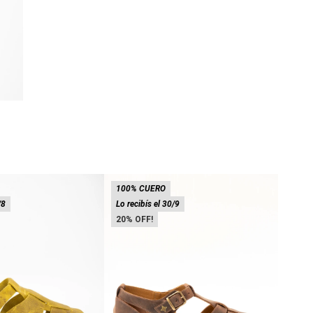
100% CUERO
100%
/8
Lo recibís el 30/9
Lo rec
20
20