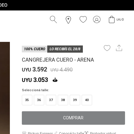
0
UYU
100% CUERO
LO RECIBÍS EL 28/8
CANGREJERA CUERO - ARENA
3.592
4.490
UYU
UYU
3.053
UYU
Seleccioná talle:
35
36
37
38
39
40
COMPRAR
Pickup Express
Conocé tu talle
Probador virtual