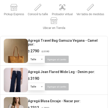
Pickup Express
Conocé tu talle
Probador virtual
Ver tabla de medidas
Ubicar en Tienda
Agregá Travel Bag Gamuza Vegana - Camel
por:
2790
$
3190
$
Talle
Agregar al carrito
Agregá Jean Flared Wide Leg - Denim
por:
3190
$
Talle
Agregar al carrito
Agregá Blusa Encaje - Nacar
por:
2312
$