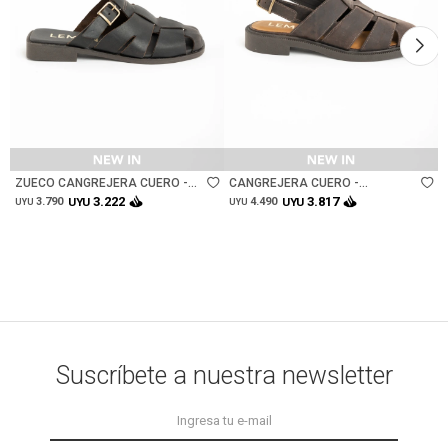
Talle
Talle
ZUECO CANGREJERA CUERO -
CANGREJERA CUERO -
CHOCOLATE
CHOCOLATE
3.222
3.817
3.790
UYU
4.490
UYU
UYU
UYU
Suscríbete a nuestra newsletter