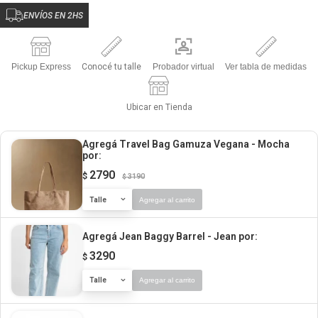
ENVÍOS EN 2HS
Pickup Express
Conocé tu talle
Probador virtual
Ver tabla de medidas
Ubicar en Tienda
Agregá Travel Bag Gamuza Vegana - Mocha
por:
2790
$
3190
$
Talle
Agregar al carrito
Agregá Jean Baggy Barrel - Jean
por:
3290
$
Talle
Agregar al carrito