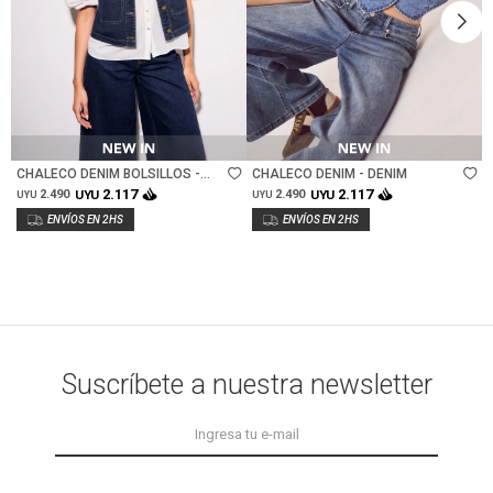
Talle
Talle
CHALECO DENIM BOLSILLOS -
CHALECO DENIM - DENIM
JEAN
2.117
2.117
2.490
UYU
2.490
UYU
UYU
UYU
Suscríbete a nuestra newsletter