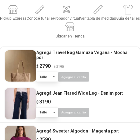
Pickup Express
Conocé tu talle
Probador virtual
Ver tabla de medidas
Guía de talles
Ubicar en Tienda
Agregá Travel Bag Gamuza Vegana - Mocha
por:
2790
$
3190
$
Talle
Agregar al carrito
Agregá Jean Flared Wide Leg - Denim
por:
3190
$
Talle
Agregar al carrito
Agregá Sweater Algodon - Magenta
por:
2590
$