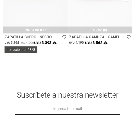
Talle
Talle
ZAPATILLA CUERO - NEGRO
ZAPATILLA GAMUZA - CAMEL
3.393
3.562
3.992
UYU
4.190
UYU
4.990
UYU
UYU
UYU
Lo recibís el 28/8
Suscríbete a nuestra newsletter