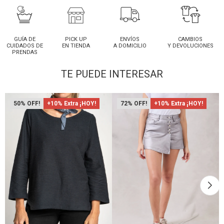
GUÍA DE
PICK UP
ENVÍOS
CAMBIOS
CUIDADOS DE
EN TIENDA
A DOMICILIO
Y DEVOLUCIONES
PRENDAS
TE PUEDE INTERESAR
50
+10% Extra ¡HOY!
72
+10% Extra ¡HOY!