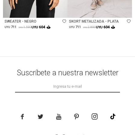
Talle
Talle
SWEATER - NEGRO
SKORT METALIZADA - PLATA
604
604
711
UYU
711
UYU
1.590
2.890
UYU
UYU
UYU
UYU
Suscríbete a nuestra newsletter




