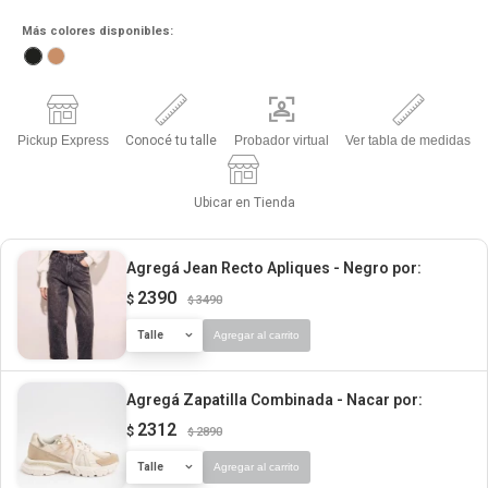
Más colores disponibles:
Pickup Express
Conocé tu talle
Probador virtual
Ver tabla de medidas
Ubicar en Tienda
Agregá Jean Recto Apliques - Negro
por:
2390
$
3490
$
Talle
Agregar al carrito
Agregá Zapatilla Combinada - Nacar
por:
2312
$
2890
$
Talle
Agregar al carrito