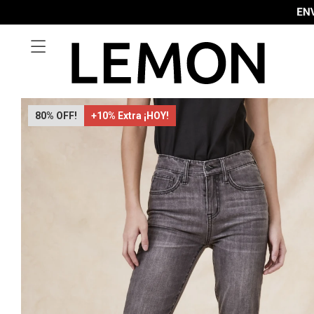

80
+10% Extra ¡HOY!