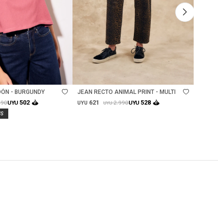
Talle
Ta
ÓN - BURGUNDY
JEAN RECTO ANIMAL PRINT - MULTI
TOP A
621
62
502
528
190
2.990
UYU
UYU
UYU
UYU
UYU