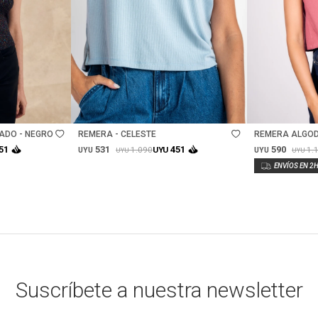
Talle
Talle
ADO - NEGRO
REMERA - CELESTE
REMERA ALGOD
531
590
51
451
1.090
1.
UYU
UYU
UYU
UYU
UYU
Suscríbete a nuestra newsletter