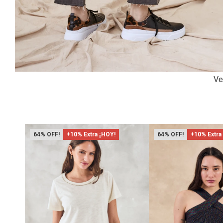
Ve
64
+10% Extra ¡HOY!
64
+10% Extra