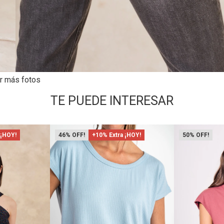
r más fotos
TE PUEDE INTERESAR
 ¡HOY!
46
+10% Extra ¡HOY!
50