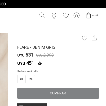
0
UYU
FLARE - DENIM GRIS
531
2.990
UYU
UYU
451
UYU
Seleccioná talle:
23
24
COMPRAR