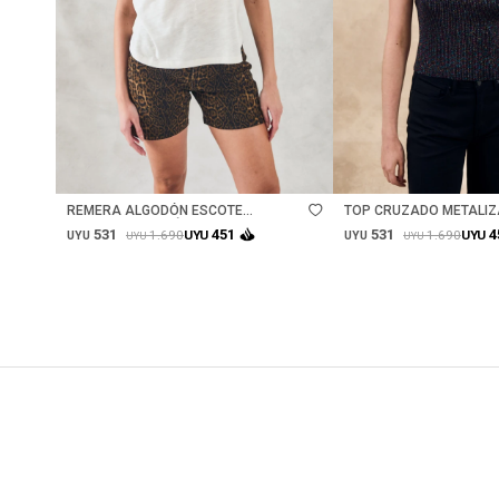
Talle
Talle
REMERA ALGODÓN ESCOTE
TOP CRUZADO METALIZ
METALIZADO - NÁCAR
531
531
451
4
1.690
1.690
UYU
UYU
UYU
UYU
UYU
UYU