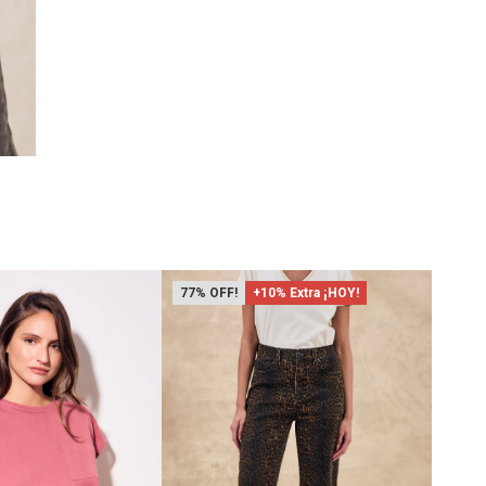
77
+10% Extra ¡HOY!
46