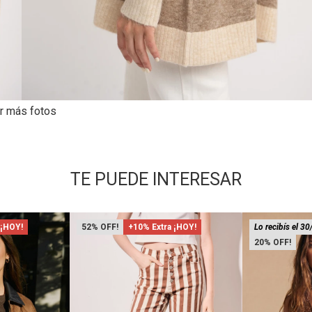
r más fotos
TE PUEDE INTERESAR
 ¡HOY!
52
+10% Extra ¡HOY!
Lo recibís el 30
20