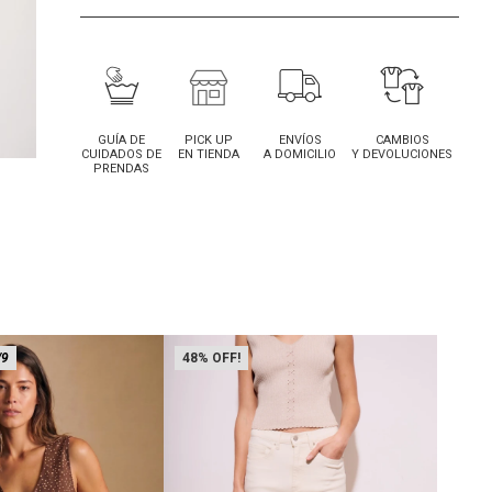
GUÍA DE
PICK UP
ENVÍOS
CAMBIOS
CUIDADOS DE
EN TIENDA
A DOMICILIO
Y DEVOLUCIONES
PRENDAS
/9
48
51