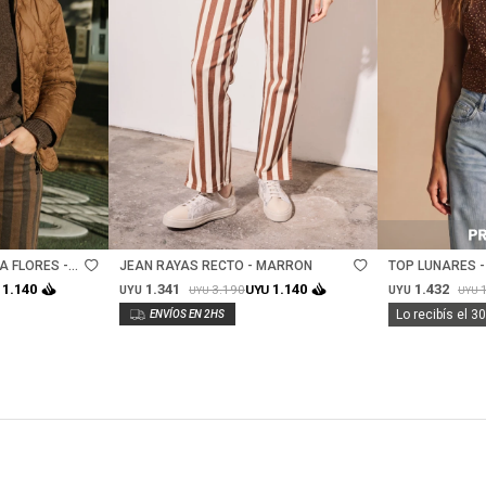
Talle
Talle
 FLORES -
JEAN RAYAS RECTO - MARRON
TOP LUNARES 
1.341
1.432
1.140
1.140
3.190
UYU
UYU
UYU
UYU
UYU
Lo recibís el 3