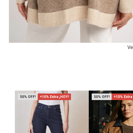
Ve
50
+10% Extra ¡HOY!
50
+10% Extra