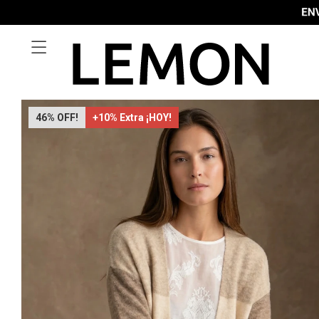

46
+10% Extra ¡HOY!