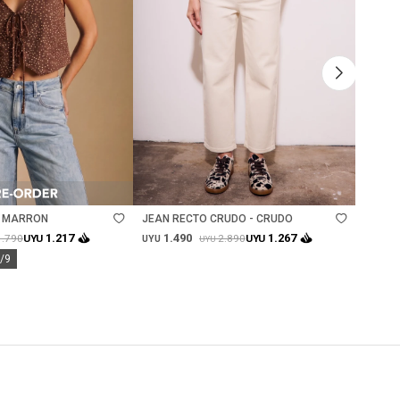
Talle
Ta
- MARRON
JEAN RECTO CRUDO - CRUDO
CHALE
1.490
1.
1.217
1.267
1.790
2.890
UYU
UYU
UYU
UYU
UYU
0/9