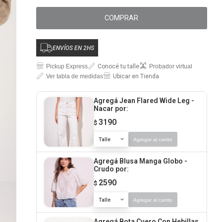
COMPRAR
ENVÍOS EN 2HS
Pickup Express
Conocé tu talle
Probador virtual
Ver tabla de medidas
Ubicar en Tienda
Agregá Jean Flared Wide Leg -
Nacar
por:
3190
$
Talle
Agregar al carrito
Agregá Blusa Manga Globo -
Crudo
por:
2590
$
Talle
Agregar al carrito
Agregá Bota Cuero Con Hebillas