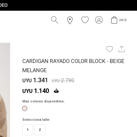
0
UYU
CARDIGAN RAYADO COLOR BLOCK - BEIGE
MELANGE
1.341
2.790
UYU
UYU
1.140
UYU
Más colores disponibles:
Seleccioná talle:
1
2