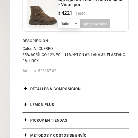
- Vison
por:
4221
$
6690
$
Talle
Agregar al carrito
DESCRIPCIÓN
Calce AL CUERPO
65% ACRÍLICO 12% POLI 11% NYLON 6% LANA 3% ELASTANO
3%LUREX
506187-82
DETALLES & COMPOSICIÓN
LEMON PLUS
PICKUP EN TIENDAS
MÉTODOS Y COSTOS DE ENVÍO