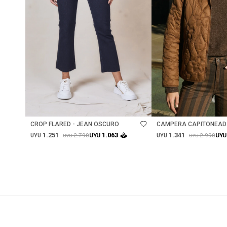
Talle
Talle
CROP FLARED - JEAN OSCURO
CAMPERA CAPITONEADA
CHOCOLATE
1.251
1.341
1.063
2.790
2.990
UYU
UYU
UYU
UYU
UYU
UYU