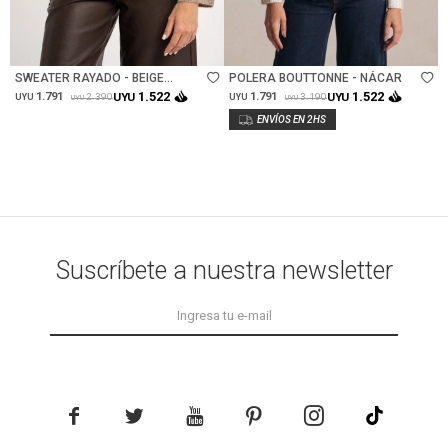
Talle
Talle
SWEATER RAYADO - BEIGE
POLERA BOUTTONNE - NÁCAR
MELANGE
1.522
1.522
1.791
UYU
1.791
UYU
2.390
3.190
UYU
UYU
UYU
UYU
Suscríbete a nuestra newsletter




