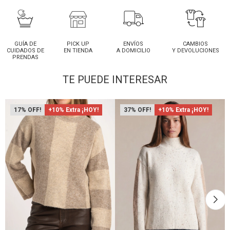
GUÍA DE
PICK UP
ENVÍOS
CAMBIOS
CUIDADOS DE
EN TIENDA
A DOMICILIO
Y DEVOLUCIONES
PRENDAS
TE PUEDE INTERESAR
17
+10% Extra ¡HOY!
37
+10% Extra ¡HOY!