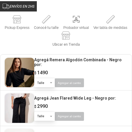
ENVÍOS EN 2HS
Pickup Express
Conocé tu talle
Probador virtual
Ver tabla de medidas
Ubicar en Tienda
Agregá Remera Algodón Combinada - Negro
por:
1490
$
Talle
Agregar al carrito
Agregá Jean Flared Wide Leg - Negro
por:
2990
$
Talle
Agregar al carrito