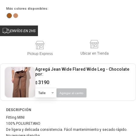
Más colores disponibles:
ENVÍOS EN 2HS
Ubicar en Tienda
Pickup Express
Agregá Jean Wide Flared Wide Leg - Chocolate
por:
3190
$
Talle
Agregar al carrito
DESCRIPCIÓN
Fitting MINI
100% POLIURETANO
De ligera y delicada consistencia. Fácil mantenimiento y secado rápido.
No requiere plancha.