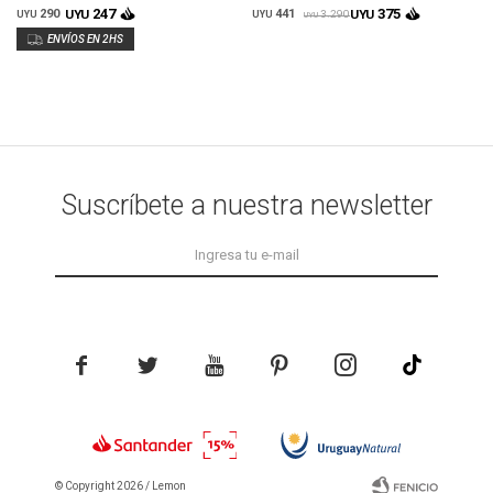
247
375
290
UYU
441
UYU
3.290
UYU
UYU
UYU
Suscríbete a nuestra newsletter





© Copyright 2026 / Lemon