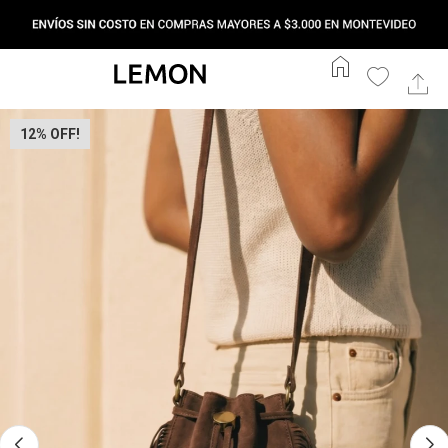
home
12