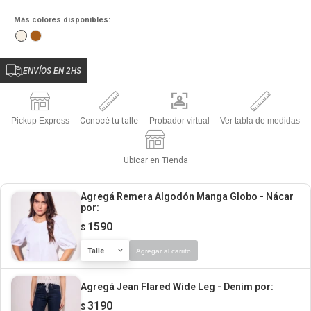
Más colores disponibles:
ENVÍOS EN 2HS
Pickup Express
Conocé tu talle
Probador virtual
Ver tabla de medidas
Ubicar en Tienda
Agregá Remera Algodón Manga Globo - Nácar
por:
1590
$
Talle
Agregar al carrito
Agregá Jean Flared Wide Leg - Denim
por:
3190
$