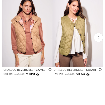
Talle
Talle
CHALECO REVERSIBLE - CAMEL
CHALECO REVERSIBLE - SAFARI
834
842
981
UYU
990
UYU
3.190
2.890
UYU
UYU
UYU
UYU