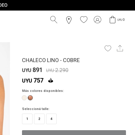
0
UYU
CHALECO LINO - COBRE
891
2.290
UYU
UYU
757
UYU
Más colores disponibles:
Seleccioná talle:
1
2
4