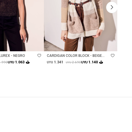
Talle
Ta
LUREX - NEGRO
CARDIGAN COLOR BLOCK - BEIGE
SWEAT
MELANGE
1.341
1.
1.063
1.140
1.990
2.690
UYU
UYU
UYU
UYU
UYU