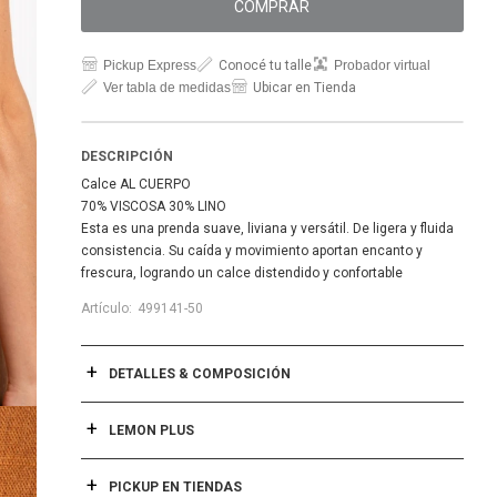
COMPRAR
Pickup Express
Conocé tu talle
Probador virtual
Ver tabla de medidas
Ubicar en Tienda
DESCRIPCIÓN
Calce AL CUERPO
70% VISCOSA 30% LINO
Esta es una prenda suave, liviana y versátil. De ligera y fluida
consistencia. Su caída y movimiento aportan encanto y
frescura, logrando un calce distendido y confortable
499141-50
DETALLES & COMPOSICIÓN
LEMON PLUS
PICKUP EN TIENDAS