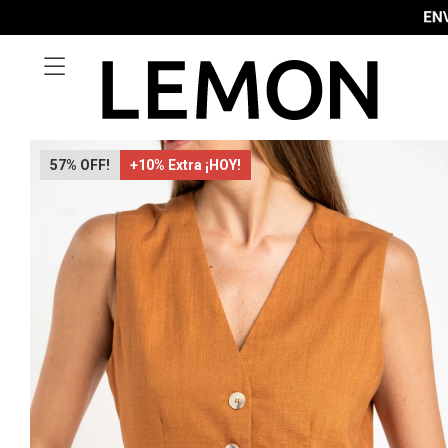

57
+10% Extra ¡HOY!