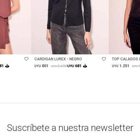
Talle
Talle
CARDIGAN LUREX - NEGRO
TOP CALADOS 
801
1.251
81
681
2.690
UYU
UYU
UYU
UYU
UYU
Suscríbete a nuestra newsletter