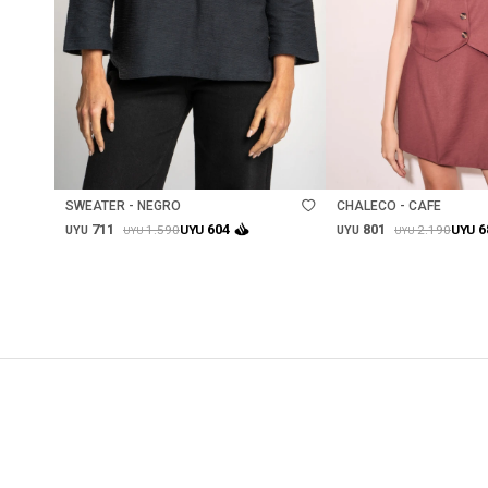
Talle
Talle
SWEATER - NEGRO
CHALECO - CAFE
711
801
604
6
1.590
2.190
UYU
UYU
UYU
UYU
UYU
UYU