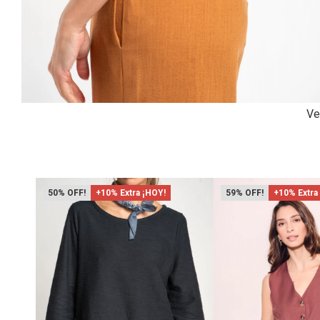
Ve
50
+10% Extra ¡HOY!
59
+10% Extra