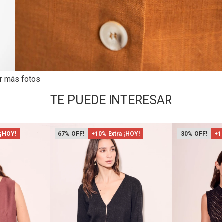
r más fotos
TE PUEDE INTERESAR
 ¡HOY!
67
+10% Extra ¡HOY!
30
+1