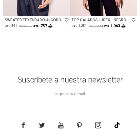
Talle
Talle
SWEATER TEXTURADO ALGODON
TOP CALADOS LUREX - NEGRO
- ROJO
757
1.063
891
UYU
1.251
UYU
2.190
1.990
UYU
UYU
UYU
UYU
Suscríbete a nuestra newsletter




