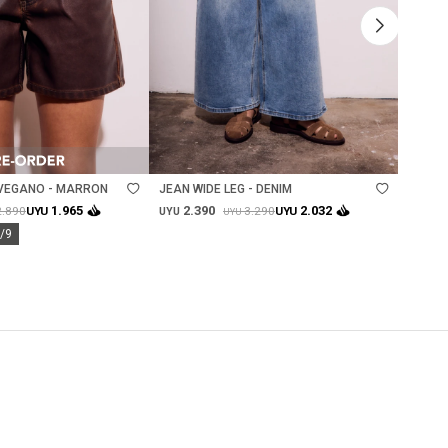
Talle
Ta
VEGANO - MARRON
JEAN WIDE LEG - DENIM
JEAN 
2.390
2.
1.965
2.032
2.890
3.290
UYU
UYU
UYU
UYU
UYU
0/9