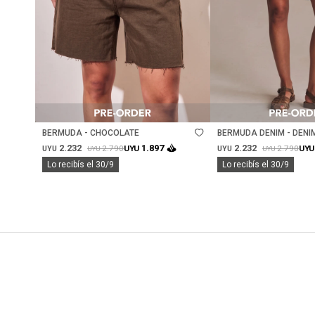
Talle
Talle
BERMUDA - CHOCOLATE
BERMUDA DENIM - DENI
2.232
2.232
1.897
2.790
2.790
UYU
UYU
UYU
UYU
UYU
UYU
Lo recibís el 30/9
Lo recibís el 30/9