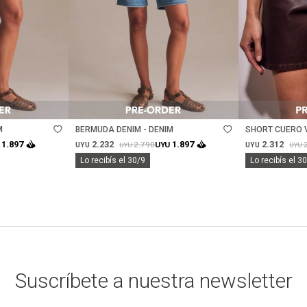
Talle
Talle
M
BERMUDA DENIM - DENIM
SHORT CUERO 
2.232
2.312
1.897
1.897
2.790
UYU
UYU
UYU
UYU
UYU
Lo recibís el 30/9
Lo recibís el 3
Suscríbete a nuestra newsletter