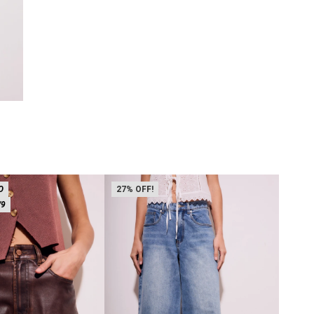
O
27
31
/9