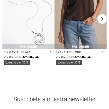
Talle
Talle
COLGANTE - PLATA
BRAZALETE - ORO
469
469
552
UYU
552
UYU
690
690
UYU
UYU
UYU
UYU
Lo recibís el 30/9
Lo recibís el 30/9
Suscríbete a nuestra newsletter