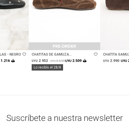
Talle
Talle
LAS - NEGRO
CHATITAS DE GAMUZA
CHATITA GAMU
ACORDONADAS - CHOCOLATE
2.952
2.990
1.216
2.509
3.690
UYU
UYU
UYU
UYU
UYU
Lo recibís el 28/8
Suscríbete a nuestra newsletter