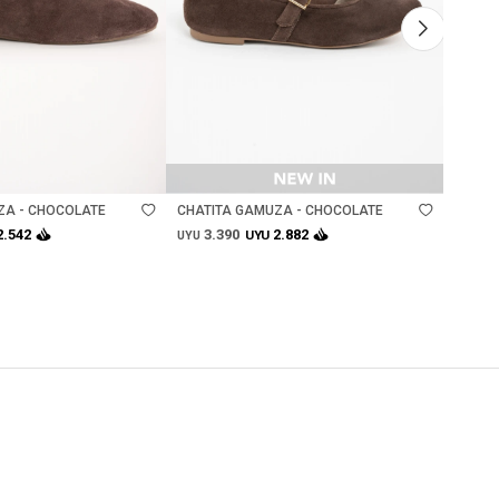
Talle
Ta
ZA - CHOCOLATE
CHATITA GAMUZA - CHOCOLATE
CHATI
3.390
3.
2.542
2.882
UYU
UYU
UYU