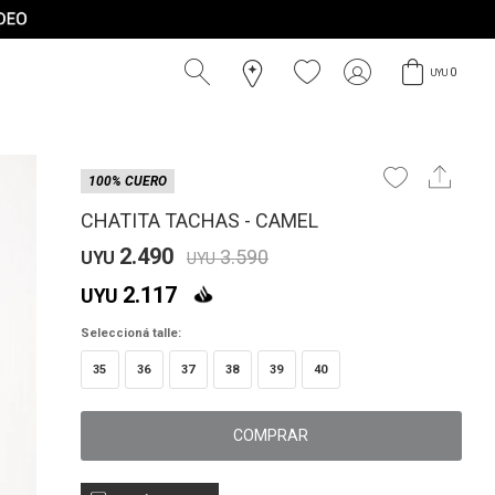
0
UYU
100% CUERO
CHATITA TACHAS - CAMEL
2.490
3.590
UYU
UYU
2.117
UYU
Seleccioná talle:
35
36
37
38
39
40
COMPRAR