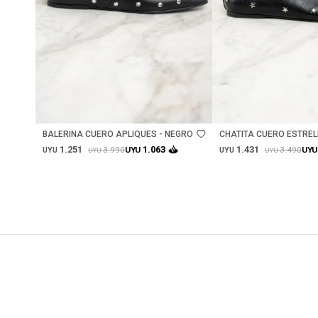
Talle
Talle
BALERINA CUERO APLIQUES - NEGRO
CHATITA CUERO ESTREL
1.251
1.431
1.063
3.990
3.490
UYU
UYU
UYU
UYU
UYU
UYU