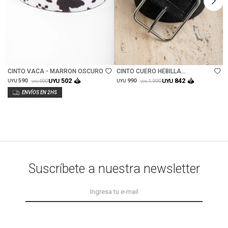
Talle
Talle
CINTO VACA - MARRON OSCURO
CINTO CUERO HEBILLA
CUADRADA - NEGRO
502
842
590
UYU
990
UYU
690
1.990
UYU
UYU
UYU
UYU
Suscríbete a nuestra newsletter