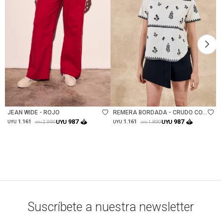
Talle
Talle
JEAN WIDE - ROJO
REMERA BORDADA - CRUDO CON
NEGRO
987
987
1.161
UYU
1.161
UYU
2.990
1.890
UYU
UYU
UYU
UYU
Suscríbete a nuestra newsletter