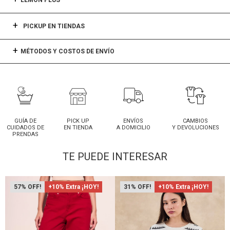
LEMON PLUS
PICKUP EN TIENDAS
MÉTODOS Y COSTOS DE ENVÍO
GUÍA DE
PICK UP
ENVÍOS
CAMBIOS
CUIDADOS DE
EN TIENDA
A DOMICILIO
Y DEVOLUCIONES
PRENDAS
TE PUEDE INTERESAR
57
+10% Extra ¡HOY!
31
+10% Extra ¡HOY!