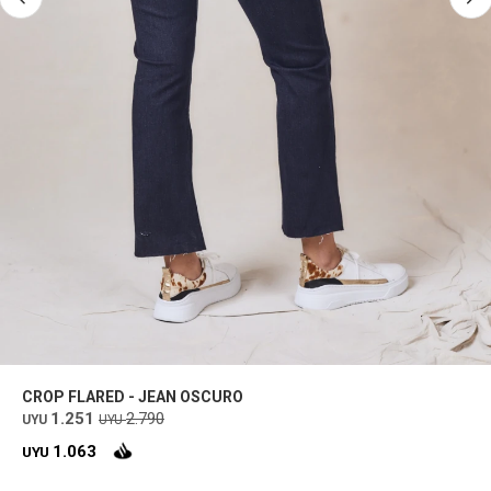
CROP FLARED - JEAN OSCURO
1.251
2.790
UYU
UYU
1.063
UYU