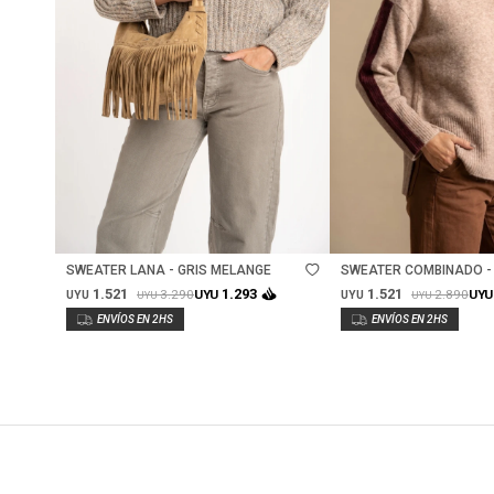
Talle
Talle
SWEATER LANA - GRIS MELANGE
SWEATER COMBINADO 
1.521
1.521
1.293
3.290
2.890
UYU
UYU
UYU
UYU
UYU
UYU