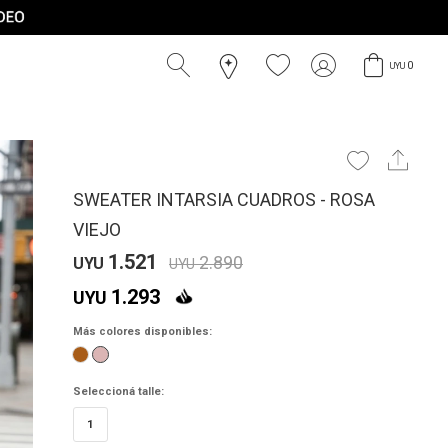
0
UYU
SWEATER INTARSIA CUADROS - ROSA
VIEJO
1.521
2.890
UYU
UYU
1.293
UYU
Más colores disponibles:
Seleccioná talle:
1