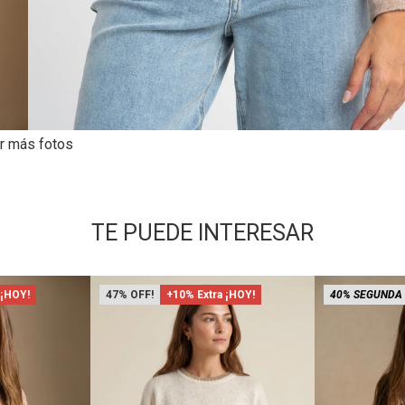
r más fotos
TE PUEDE INTERESAR
 ¡HOY!
47
+10% Extra ¡HOY!
40% SEGUNDA