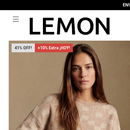

41
+10% Extra ¡HOY!