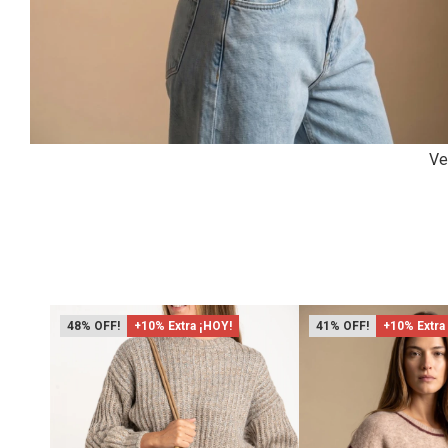
Ve
48
+10% Extra ¡HOY!
41
+10% Extra