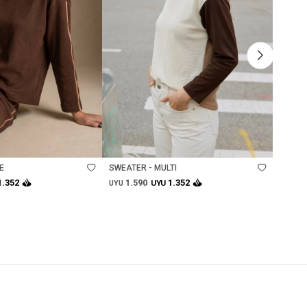
Talle
Ta
E
SWEATER - MULTI
SWEAT
1.590
1.
1.352
1.352
UYU
UYU
UYU