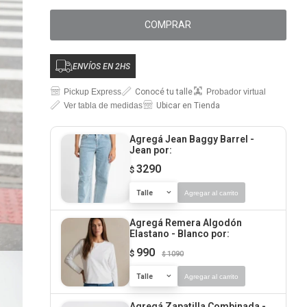
COMPRAR
ENVÍOS EN 2HS
Pickup Express
Conocé tu talle
Probador virtual
Ver tabla de medidas
Ubicar en Tienda
Agregá Jean Baggy Barrel -
Jean
por:
3290
$
Talle
Agregar al carrito
Agregá Remera Algodón
Elastano - Blanco
por:
990
$
1090
$
Talle
Agregar al carrito
Agregá Zapatilla Combinada -