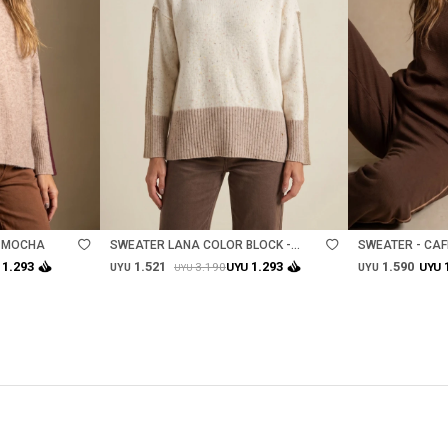
Talle
Talle
- MOCHA
SWEATER LANA COLOR BLOCK -
SWEATER - CAF
VISON
1.521
1.590
1.293
1.293
3.190
UYU
UYU
UYU
UYU
UYU