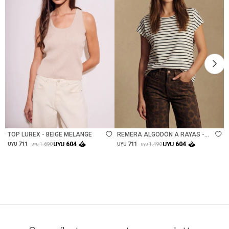
Talle
Talle
TOP LUREX - BEIGE MELANGE
REMERA ALGODÓN A RAYAS -
NACAR
604
604
711
UYU
711
UYU
1.690
1.490
UYU
UYU
UYU
UYU