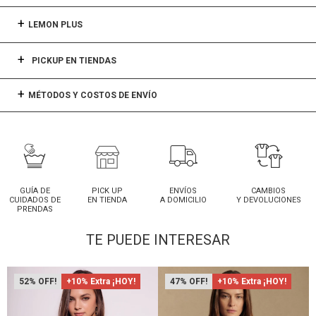
LEMON PLUS
PICKUP EN TIENDAS
MÉTODOS Y COSTOS DE ENVÍO
GUÍA DE
PICK UP
ENVÍOS
CAMBIOS
CUIDADOS DE
EN TIENDA
A DOMICILIO
Y DEVOLUCIONES
PRENDAS
TE PUEDE INTERESAR
52
+10% Extra ¡HOY!
47
+10% Extra ¡HOY!