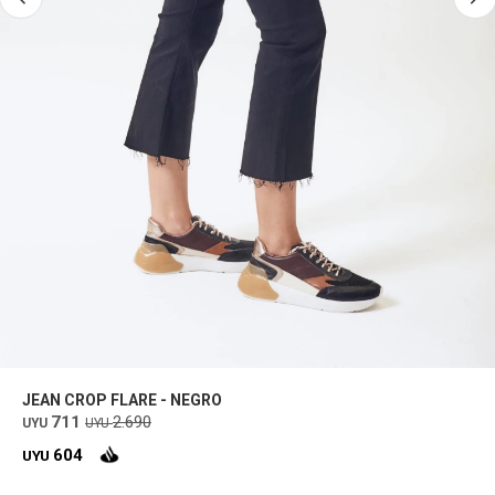
JEAN CROP FLARE - NEGRO
711
2.690
UYU
UYU
604
UYU