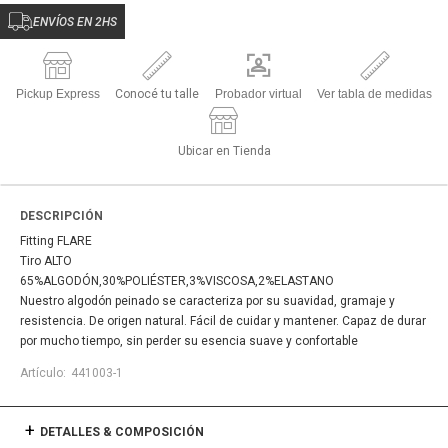
ENVÍOS EN 2HS
Pickup Express
Conocé tu talle
Probador virtual
Ver tabla de medidas
Ubicar en Tienda
DESCRIPCIÓN
Fitting FLARE
Tiro ALTO
65%ALGODÓN,30%POLIÉSTER,3%VISCOSA,2%ELASTANO
Nuestro algodón peinado se caracteriza por su suavidad, gramaje y
resistencia. De origen natural. Fácil de cuidar y mantener. Capaz de durar
por mucho tiempo, sin perder su esencia suave y confortable
441003-1
DETALLES & COMPOSICIÓN