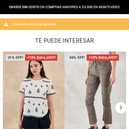
Este artículo está agotado.
TE PUEDE INTERESAR
31
+10% Extra ¡HOY!
56
+10% Extra ¡HOY!