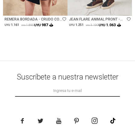
Talle
Talle
REMERA BORDADA - CRUDO CON
JEAN FLARE ANIMAL PRONT -
NEGRO
MULTI
987
1.063
1.161
UYU
1.251
UYU
1.890
3.190
UYU
UYU
UYU
UYU
Suscríbete a nuestra newsletter




