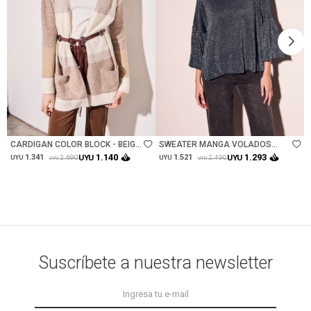
Talle
Talle
CARDIGAN COLOR BLOCK - BEIGE
SWEATER MANGA VOLADOS
MELANGE
LUREX - PETROLEO
1.140
1.293
1.341
UYU
1.521
UYU
2.690
2.490
UYU
UYU
UYU
UYU
Suscríbete a nuestra newsletter