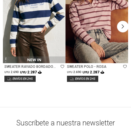
Talle
Talle
SWEATER RAYADO BORDADO
SWEATER POLO - ROSA
ALGODON - AZUL
2.287
2.287
2.690
UYU
2.690
UYU
UYU
UYU
Suscríbete a nuestra newsletter