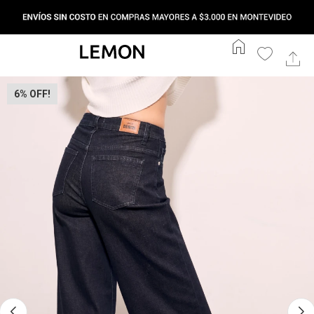
home
6