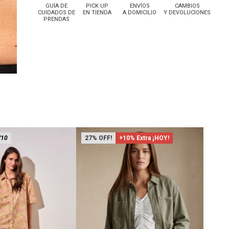
GUÍA DE
PICK UP
ENVÍOS
CAMBIOS
CUIDADOS DE
EN TIENDA
A DOMICILIO
Y DEVOLUCIONES
PRENDAS
/10
27
+10% Extra ¡HOY!
Lo rec
20