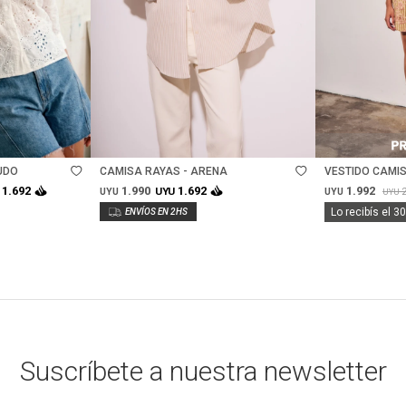
Talle
Talle
UDO
CAMISA RAYAS - ARENA
VESTIDO CAMIS
PRINT
1.990
1.992
1.692
1.692
UYU
UYU
UYU
UYU
Lo recibís el 3
Suscríbete a nuestra newsletter