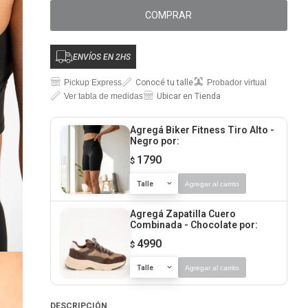
COMPRAR
ENVÍOS EN 2HS
Pickup Express
Conocé tu talle
Probador virtual
Ver tabla de medidas
Ubicar en Tienda
Agregá Biker Fitness Tiro Alto -
Negro
por:
1790
$
Talle
Agregar al carrito
Agregá Zapatilla Cuero
Combinada - Chocolate
por:
4990
$
Talle
Agregar al carrito
DESCRIPCIÓN