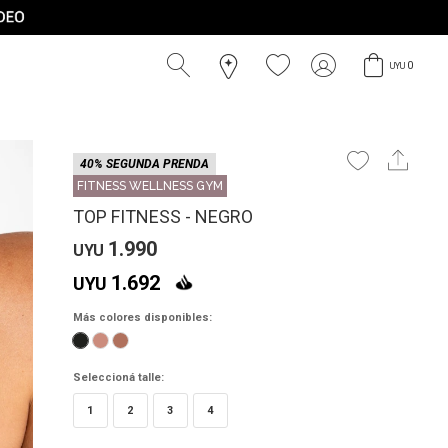
0
UYU
40% SEGUNDA PRENDA
FITNESS WELLNESS GYM
TOP FITNESS - NEGRO
1.990
UYU
1.692
UYU
Más colores disponibles:
Seleccioná talle:
1
2
3
4