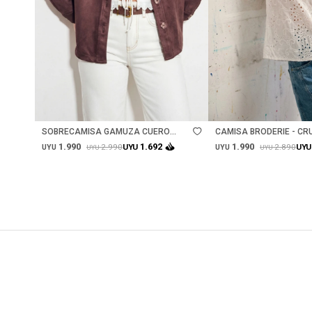
Talle
Talle
SOBRECAMISA GAMUZA CUERO
CAMISA BRODERIE - CR
VEGANO - MARRON
1.990
1.990
1.692
2.990
2.890
UYU
UYU
UYU
UYU
UYU
UYU