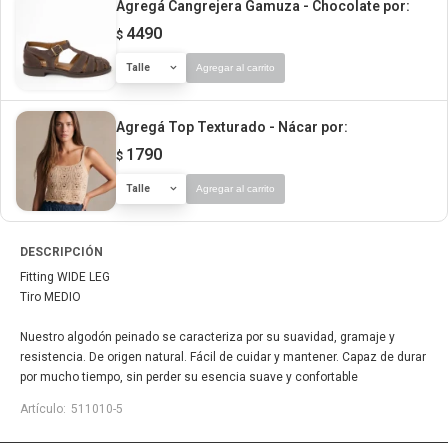
Agregá Cangrejera Gamuza - Chocolate
por:
4490
$
Talle
Agregar al carrito
Agregá Top Texturado - Nácar
por:
1790
$
Talle
Agregar al carrito
DESCRIPCIÓN
Fitting WIDE LEG
Tiro MEDIO
Nuestro algodón peinado se caracteriza por su suavidad, gramaje y
resistencia. De origen natural. Fácil de cuidar y mantener. Capaz de durar
por mucho tiempo, sin perder su esencia suave y confortable
511010-5