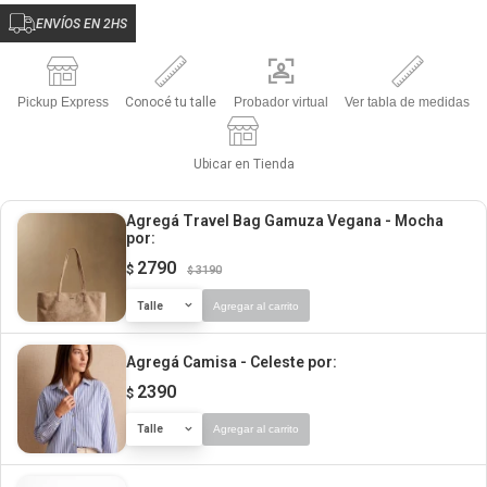
ENVÍOS EN 2HS
Pickup Express
Conocé tu talle
Probador virtual
Ver tabla de medidas
Ubicar en Tienda
Agregá Travel Bag Gamuza Vegana - Mocha
por:
2790
$
3190
$
Talle
Agregar al carrito
Agregá Camisa - Celeste
por:
2390
$
Talle
Agregar al carrito