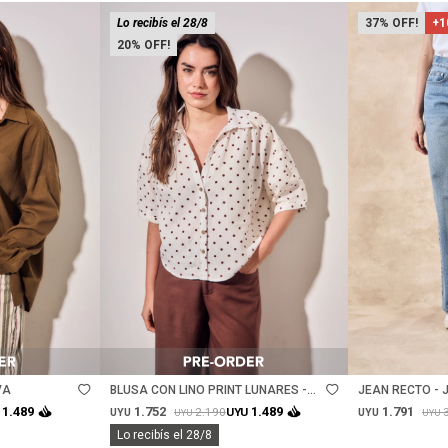
Lo recibís el 28/8
37
+1
20
Talle
Talle
VA
BLUSA CON LINO PRINT LUNARES -
JEAN RECTO - 
NACAR
1.752
1.791
1.489
1.489
2.190
UYU
UYU
UYU
UYU
UYU
Lo recibís el 28/8