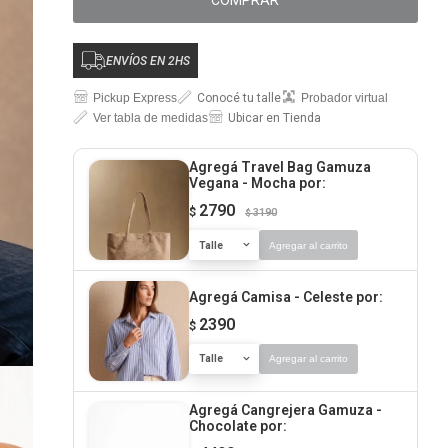
COMPRAR
ENVÍOS EN 2HS
Pickup Express
Conocé tu talle
Probador virtual
Ver tabla de medidas
Ubicar en Tienda
Agregá Travel Bag Gamuza
Vegana - Mocha
por:
2790
$
3190
$
Talle
Agregar al carrito
Agregá Camisa - Celeste
por:
2390
$
Talle
Agregar al carrito
Agregá Cangrejera Gamuza -
Chocolate
por: