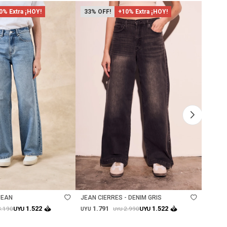
0% Extra ¡HOY!
33
+10% Extra ¡HOY!
37
Talle
Ta
JEAN
JEAN CIERRES - DENIM GRIS
JEAN 
1.791
1.
1.522
1.522
3.190
2.990
UYU
UYU
UYU
UYU
UYU