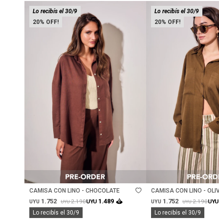
Lo recibís el 30/9
Lo recibís el 30/9
20
20
Talle
Talle
CAMISA CON LINO - CHOCOLATE
CAMISA CON LINO - OLI
1.752
1.752
1.489
2.190
2.190
UYU
UYU
UYU
UYU
UYU
UYU
Lo recibís el 30/9
Lo recibís el 30/9