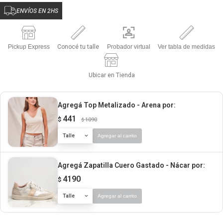
ENVÍOS EN 2HS
Pickup Express
Conocé tu talle
Probador virtual
Ver tabla de medidas
Ubicar en Tienda
Agregá Top Metalizado - Arena
por:
441
$
1090
$
Talle
Agregar al carrito
Agregá Zapatilla Cuero Gastado - Nácar
por:
4190
$
Talle
Agregar al carrito