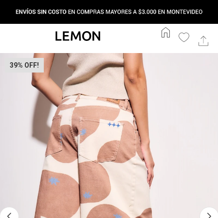
home
39