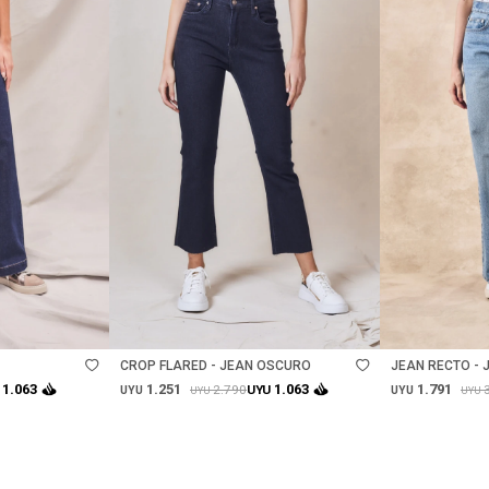
Talle
Talle
CROP FLARED - JEAN OSCURO
JEAN RECTO - 
1.251
1.791
1.063
1.063
2.790
UYU
UYU
UYU
UYU
UYU