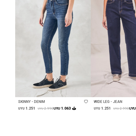
Talle
Talle
SKINNY - DENIM
WIDE LEG - JEAN
1.251
1.251
1.063
2.990
2.990
UYU
UYU
UYU
UYU
UYU
UYU