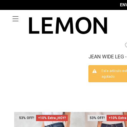

JEAN WIDE LEG 
Este artículo es
agotado.
53
+10% Extra ¡HOY!
53
+10% Extra