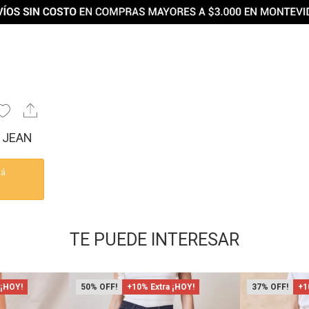
- JEAN
tá
TE PUEDE INTERESAR
 ¡HOY!
50
+10% Extra ¡HOY!
37
+1