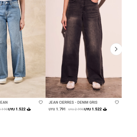
Talle
Ta
JEAN
JEAN CIERRES - DENIM GRIS
JEAN R
1.791
1.
1.522
1.522
3.190
2.990
UYU
UYU
UYU
UYU
UYU