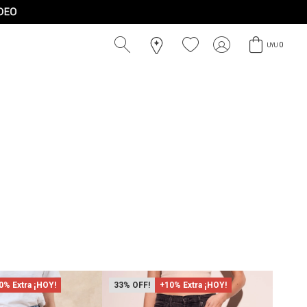
0
UYU
0% Extra ¡HOY!
33
+10% Extra ¡HOY!
42