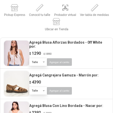
Pickup Express
Conocé tu talle
Probador virtual
Ver tabla de medidas
Ubicar en Tienda
Agregá Blusa Alforzas Bordados - 0ff White
por:
1290
$
1890
$
Talle
Agregar al carrito
Agregá Cangrejera Gamuza - Marrón
por:
4390
$
Talle
Agregar al carrito
Agregá Blusa Con Lino Bordada - Nacar
por:
2392
$