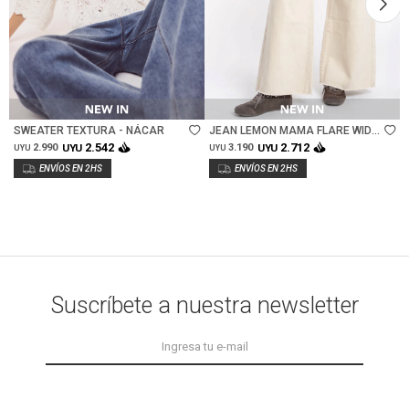
Talle
Talle
SWEATER TEXTURA - NÁCAR
JEAN LEMON MAMA FLARE WIDE
LEG - NACAR
2.542
2.712
2.990
UYU
3.190
UYU
UYU
UYU
Suscríbete a nuestra newsletter