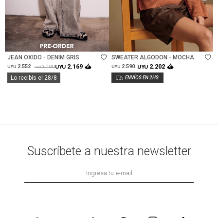
Talle
Talle
JEAN OXIDO - DENIM GRIS
SWEATER ALGODON - MOCHA
2.169
2.202
2.552
UYU
2.590
UYU
3.190
UYU
UYU
UYU
Lo recibís el 28/8
Suscríbete a nuestra newsletter