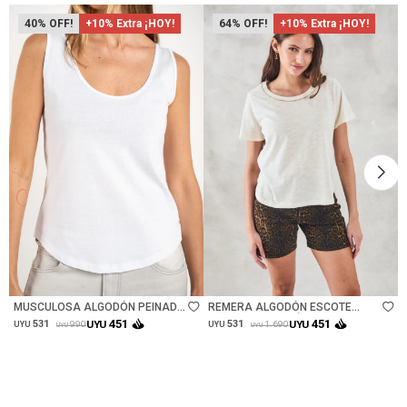
40
+10% Extra ¡HOY!
64
+10% Extra ¡HOY!
Talle
Talle
MUSCULOSA ALGODÓN PEINADO
REMERA ALGODÓN ESCOTE
- BLANCO
METALIZADO - NÁCAR
451
451
531
UYU
531
UYU
990
1.690
UYU
UYU
UYU
UYU