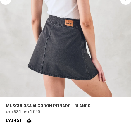
MUSCULOSA ALGODÓN PEINADO - BLANCO
531
1.090
UYU
UYU
451
UYU