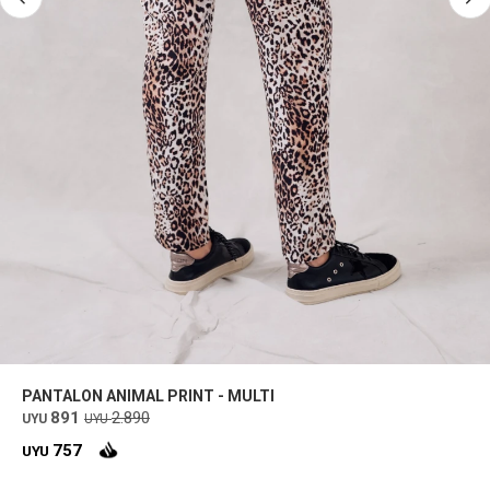
PANTALON ANIMAL PRINT - MULTI
891
2.890
UYU
UYU
757
UYU