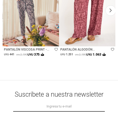
Talle
Talle
PANTALÓN VISCOSA PRINT -
PANTALÓN ALGODÓN
MARINO
ESTAMPADO - ROSA
375
1.063
441
UYU
1.251
UYU
2.190
2.190
UYU
UYU
UYU
UYU
Suscríbete a nuestra newsletter