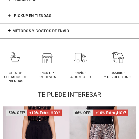
LEMON PLUS
PICKUP EN TIENDAS
MÉTODOS Y COSTOS DE ENVÍO
GUÍA DE
PICK UP
ENVÍOS
CAMBIOS
CUIDADOS DE
EN TIENDA
A DOMICILIO
Y DEVOLUCIONES
PRENDAS
TE PUEDE INTERESAR
50
+10% Extra ¡HOY!
66
+10% Extra ¡HOY!