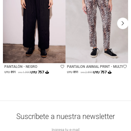
Talle
Talle
PANTALÓN - NEGRO
PANTALON ANIMAL PRINT - MULTI
757
757
891
UYU
891
UYU
1.990
2.890
UYU
UYU
UYU
UYU
Suscríbete a nuestra newsletter