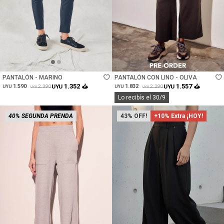
Talle
Talle
PANTALÓN - MARINO
PANTALÓN CON LINO - OLIVA
1.352
1.557
1.590
UYU
1.832
UYU
2.390
2.290
UYU
UYU
UYU
UYU
Lo recibís el 30/9
40% SEGUNDA PRENDA
43
+10% Extra ¡HOY!