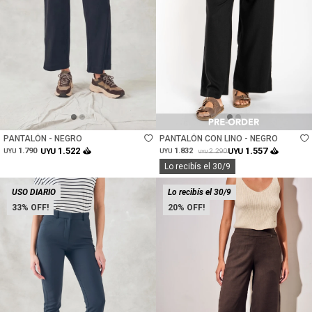
Talle
Talle
PANTALÓN - NEGRO
PANTALÓN CON LINO - NEGRO
1.522
1.557
1.790
UYU
1.832
UYU
2.290
UYU
UYU
UYU
Lo recibís el 30/9
USO DIARIO
Lo recibís el 30/9
33
20