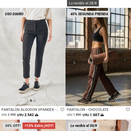
Lo recibís el 28/8
USO DIARIO
40% SEGUNDA PRENDA
Talle
Talle
PANTALON ALGODON SPANDEX -
PANTALON - CHOCOLATE
NEGRO
2.542
1.607
2.990
UYU
1.890
UYU
UYU
UYU
34
+10% Extra ¡HOY!
Lo recibís el 30/9