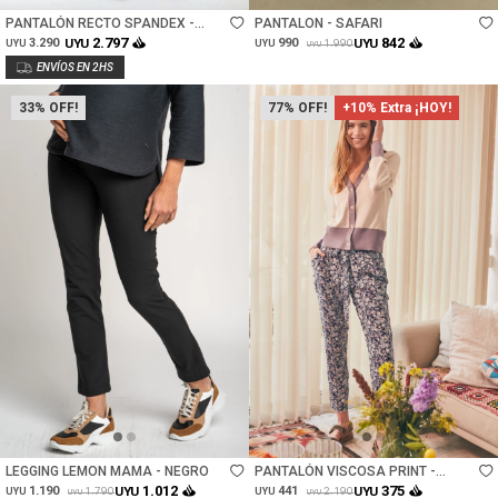
PANTALÓN RECTO SPANDEX -
PANTALON - SAFARI
NEGRO
2.797
842
3.290
UYU
990
UYU
1.990
UYU
UYU
UYU
33
77
+10% Extra ¡HOY!
Talle
Talle
LEGGING LEMON MAMA - NEGRO
PANTALÓN VISCOSA PRINT -
MARINO
1.012
375
1.190
UYU
441
UYU
1.790
2.190
UYU
UYU
UYU
UYU