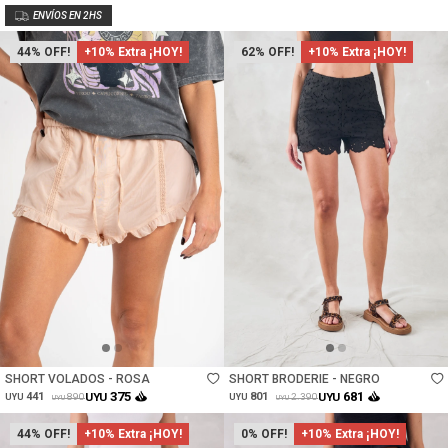
44
+10% Extra ¡HOY!
62
+10% Extra ¡HOY!
Talle
Talle
SHORT VOLADOS - ROSA
SHORT BRODERIE - NEGRO
375
681
441
UYU
801
UYU
890
2.390
UYU
UYU
UYU
UYU
44
+10% Extra ¡HOY!
0
+10% Extra ¡HOY!