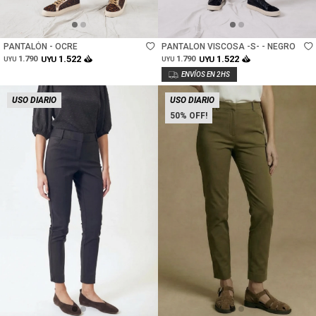
Talle
Talle
PANTALÓN - OCRE
PANTALON VISCOSA -S- - NEGRO
1.522
1.522
1.790
UYU
1.790
UYU
UYU
UYU
USO DIARIO
USO DIARIO
50
Talle
Talle