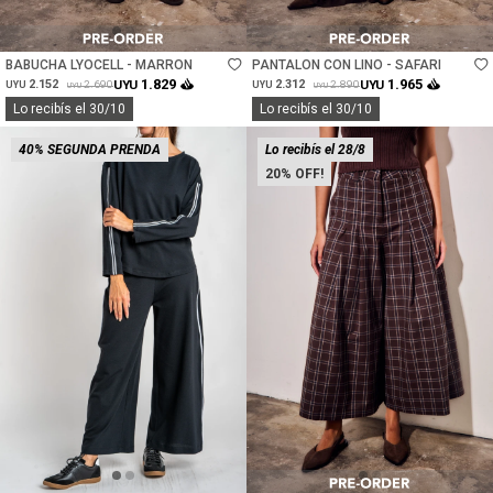
Talle
Talle
BABUCHA LYOCELL - MARRON
PANTALON CON LINO - SAFARI
1.829
1.965
2.152
UYU
2.312
UYU
2.690
2.890
UYU
UYU
UYU
UYU
Lo recibís el 30/10
Lo recibís el 30/10
40% SEGUNDA PRENDA
Lo recibís el 28/8
20
Talle
Talle