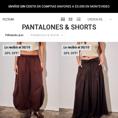
NEW IN



RECOMENDADOS
PANTALONES & SHORTS
Filtrando por:
Pantalones & Shorts
Lo recibís el 30/10
Lo recibís el 30/10
20
20