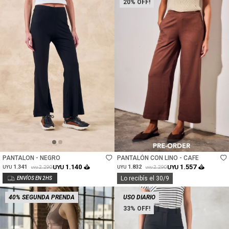
20
Talle
Talle
PANTALON - NEGRO
PANTALÓN CON LINO - CAFE
1.140
1.557
1.341
UYU
1.832
UYU
2.290
2.290
UYU
UYU
UYU
UYU
Lo recibís el 30/9
40% SEGUNDA PRENDA
USO DIARIO
33