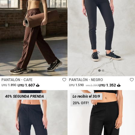
Talle
Talle
PANTALÓN - CAFE
PANTALÓN - NEGRO
1.607
1.352
1.890
UYU
1.590
UYU
2.390
UYU
UYU
UYU
40% SEGUNDA PRENDA
Lo recibís el 30/9
20