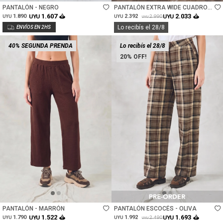
PANTALÓN - NEGRO
PANTALÓN EXTRA WIDE CUADROS
- MARINO
1.607
2.033
1.890
UYU
2.392
UYU
2.990
UYU
UYU
UYU
Lo recibís el 28/8
40% SEGUNDA PRENDA
Lo recibís el 28/8
20
Talle
Talle
PANTALÓN - MARRÓN
PANTALÓN ESCOCÉS - OLIVA
1.522
1.693
1.790
UYU
1.992
UYU
2.490
UYU
UYU
UYU