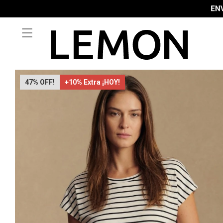

47
+10% Extra ¡HOY!