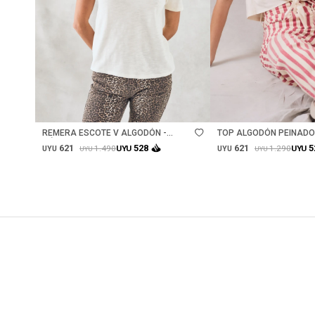
Talle
Talle
REMERA ESCOTE V ALGODÓN -
TOP ALGODÓN PEINADO
NÁCAR
621
621
528
5
1.490
1.290
UYU
UYU
UYU
UYU
UYU
UYU