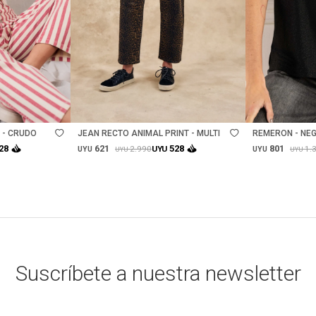
Talle
Talle
 - CRUDO
JEAN RECTO ANIMAL PRINT - MULTI
REMERON - NE
621
801
28
528
2.990
1.
UYU
UYU
UYU
UYU
UYU
Suscríbete a nuestra newsletter