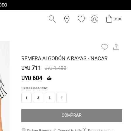
0
UYU
REMERA ALGODÓN A RAYAS - NACAR
711
1.490
UYU
UYU
604
UYU
Seleccioná talle:
1
2
3
4
COMPRAR
Pickup Express
Conocé tu talle
Probador virtual