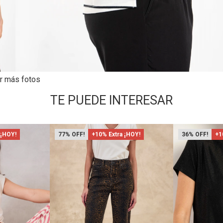
r más fotos
TE PUEDE INTERESAR
 ¡HOY!
77
+10% Extra ¡HOY!
36
+1