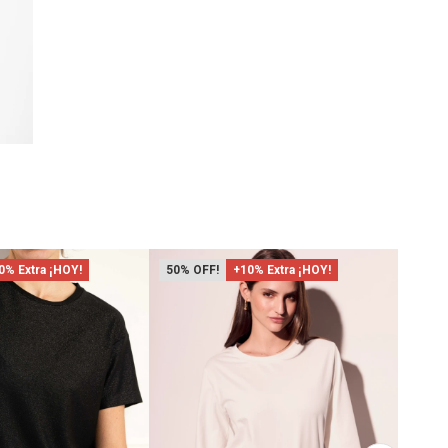
0% Extra ¡HOY!
50
+10% Extra ¡HOY!
36