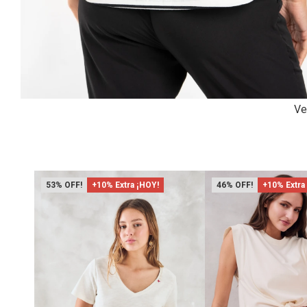
Ve
53
+10% Extra ¡HOY!
46
+10% Extra