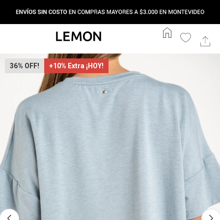
home
36
+10% Extra ¡HOY!