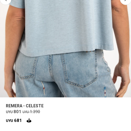
REMERA - CELESTE
801
1.390
UYU
UYU
681
UYU