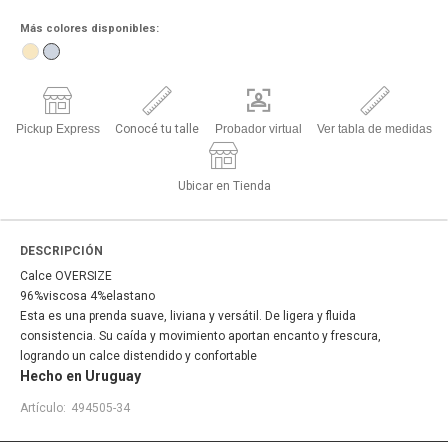
Más colores disponibles:
Pickup Express
Conocé tu talle
Probador virtual
Ver tabla de medidas
Ubicar en Tienda
DESCRIPCIÓN
Calce OVERSIZE
96%viscosa 4%elastano
Esta es una prenda suave, liviana y versátil. De ligera y fluida
consistencia. Su caída y movimiento aportan encanto y frescura,
logrando un calce distendido y confortable
Hecho en Uruguay
494505-34