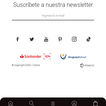
Suscríbete a nuestra newsletter





© Copyright 2026 / Lemon
Fenicio
home
