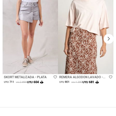
Talle
Talle
SKORT METALIZADA - PLATA
REMERA ALGODON LAVADO -
ROSA
604
681
711
UYU
801
UYU
2.890
1.290
UYU
UYU
UYU
UYU