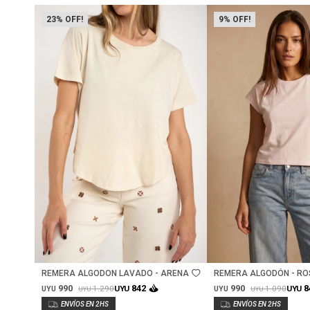
23
9
Talle
Talle
REMERA ALGODON LAVADO - ARENA
REMERA ALGODÓN - R
990
990
842
8
1.290
1.090
UYU
UYU
UYU
UYU
UYU
UYU