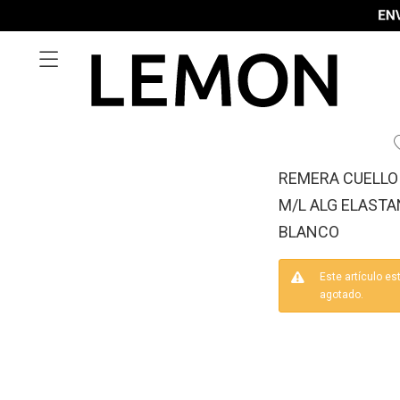

REMERA CUELLO
M/L ALG ELASTA
BLANCO
Este artículo es
agotado.