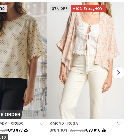
/10
37
+10% Extra ¡HOY!
62
Talle
Ta
ADA - CRUDO
KIMONO - ROSA
JEAN 
1.071
1.
877
910
1.290
1.890
UYU
UYU
UYU
UYU
UYU
0/10