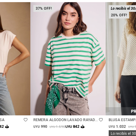
37
Lo recibís el 30
20
Talle
Talle
OSA
REMERA ALGODON LAVADO RAYADA
BLUSA ESTAMP
VERDE - VERDE
990
1.032
42
842
1.590
UYU
UYU
UYU
UYU
UYU
Lo recibís el 3