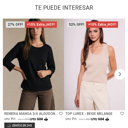
TE PUEDE INTERESAR
27
+10% Extra ¡HOY!
52
+10% Extra ¡HOY!
Talle
Talle
REMERA MANGA 3/4 ALGODÓN
TOP LUREX - BEIGE MELANGE
ELASTANO - NEGRO
604
604
711
UYU
711
UYU
1.090
1.690
UYU
UYU
UYU
UYU