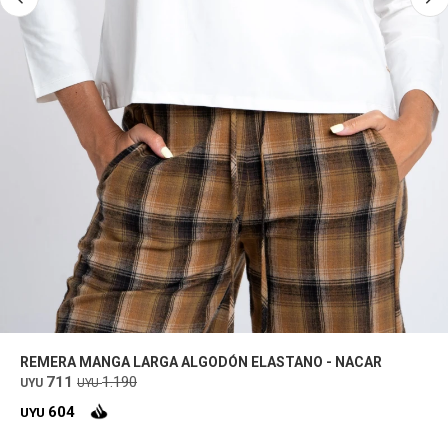
REMERA MANGA LARGA ALGODÓN ELASTANO - NACAR
711
1.190
UYU
UYU
604
UYU