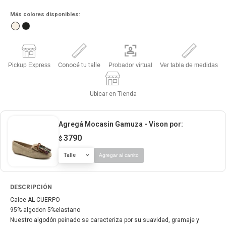
Más colores disponibles:
Pickup Express
Conocé tu talle
Probador virtual
Ver tabla de medidas
Ubicar en Tienda
Agregá Mocasin Gamuza - Vison
por:
3790
$
Talle
Agregar al carrito
DESCRIPCIÓN
Calce AL CUERPO
95% algodon 5%elastano
Nuestro algodón peinado se caracteriza por su suavidad, gramaje y