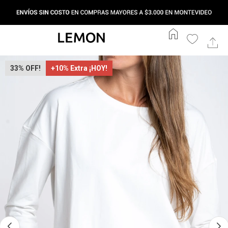
home
33
+10% Extra ¡HOY!